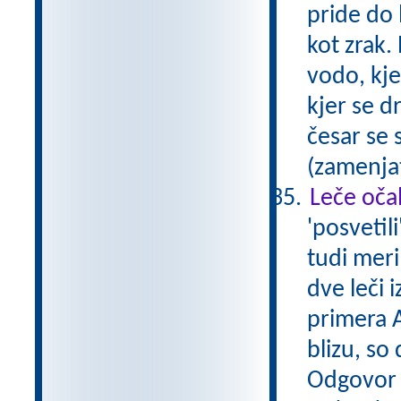
pride do 
kot zrak.
vodo, kje
kjer se d
česar se 
(zamenjat
Leče očal
'posvetil
tudi meri
dve leči 
primera A
blizu, so
Odgovor A