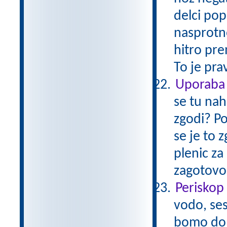
delci pop
nasprotno
hitro pre
To je pra
Uporaba s
se tu nah
zgodi? Po
se je to 
plenic za
zagotovo 
Periskop 
vodo, ses
bomo dolo