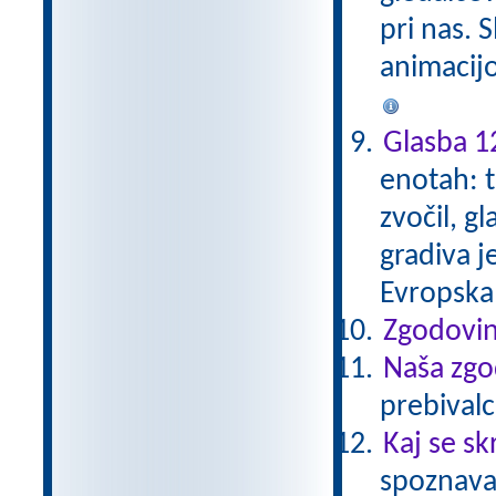
pri nas. S
animacijo 
Glasba 1
enotah: t
zvočil, g
gradiva j
Evropska
Zgodovin
Naša zgo
prebivalc
Kaj se sk
spoznava