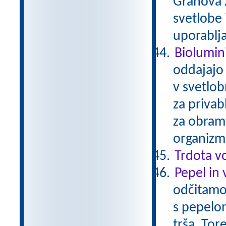
Grahova z
svetlobe 
uporablj
Biolumin
oddajajo 
v svetlo
za privab
za obramb
organizmi
Trdota v
Pepel in 
odčitamo
s pepelo
trša. Tor