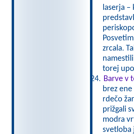
laserja – 
predstavl
periskopo
Posvetimo
zrcala. T
namestili
torej upo
Barve v 
brez ene
rdečo žar
prižgali 
modra vrt
svetloba j