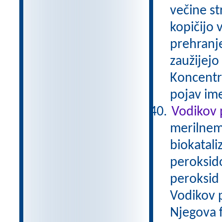
večine st
kopičijo 
prehranj
zaužijejo 
Koncentra
pojav im
Vodikov 
merilnem 
biokatali
peroksid
peroksid 
Vodikov p
Njegova f