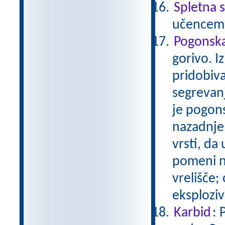
Spletna s
učencem 
Pogonska 
gorivo. I
pridobiv
segrevanj
je pogons
nazadnje 
vrsti, da
pomeni na
vrelišče; 
eksplozi
Karbid
: 