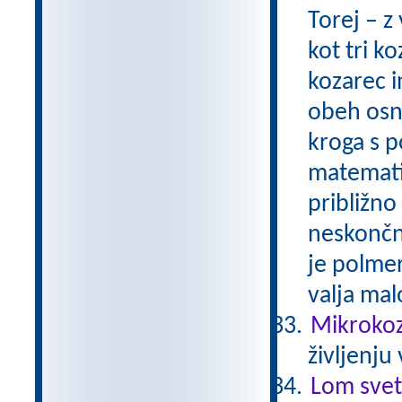
Torej – z
kot tri k
kozarec 
obeh osno
kroga s p
matematik
približno 
neskončno
je polmer
valja mal
Mikrokozm
življenju
Lom svet