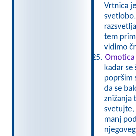
Vrtnica j
svetlobo
razsvetlj
tem prime
vidimo č
Omotica i
kadar se 
popršim s
da se ba
znižanja 
svetujte,
manj pod
njegovega