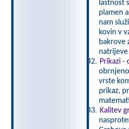
lastnost 
plamen al
nam služ
kovin v v
bakrove z
natrijev
Prikazi -
obrnjeno 
vrste kom
prikaz, p
matemati
Kalitev 
nasproten