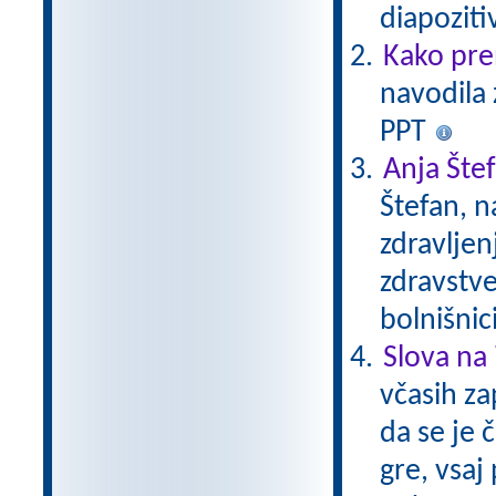
diapoziti
Kako pre
navodila 
PPT
Anja Šte
Štefan, n
zdravljen
zdravstve
bolnišnic
Slova na 
včasih za
da se je 
gre, vsaj 