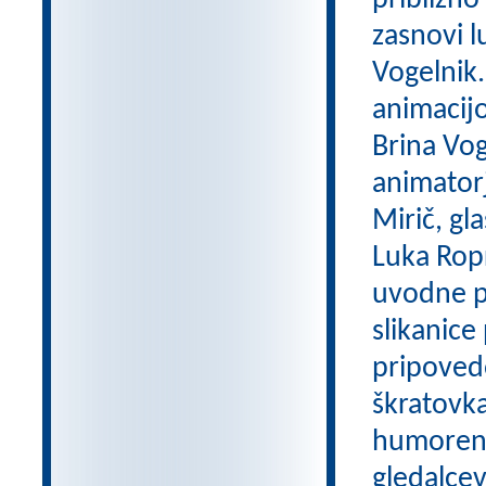
približno
zasnovi lu
Vogelnik. 
animacijo
Brina Vog
animatorj
Mirič, gl
Luka Ropr
uvodne pe
slikanice
pripovedo
škratovka 
humoren 
gledalcev