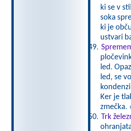
ki se v s
soka spre
ki je obč
ustvari b
Sprememb
pločevin
led. Opa
led, se v
kondenzir
Ker je tl
zmečka.
Trk želez
ohranjata