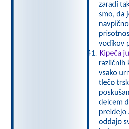
zaradi t
smo, da j
navpično 
prisotnos
vodikov p
Kipeča j
različnih 
vsako ur
tlečo tr
poskušam
delcem do
preidejo 
oddajo sv