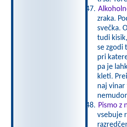
Alkoholn
zraka. Po
svečka. O
tudi kisi
se zgodi 
pri kater
pa je lahk
kleti. Pre
naj vinar
nemudom
Pismo z 
vsebuje r
razredčen