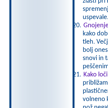
zlasti pri
spremenj
uspevale
Gnojenje
kako dobr
tleh. Več
bolj ones
snovi in 
peščenim
Kako loč
približam
plastičn
volneno 
nož negat