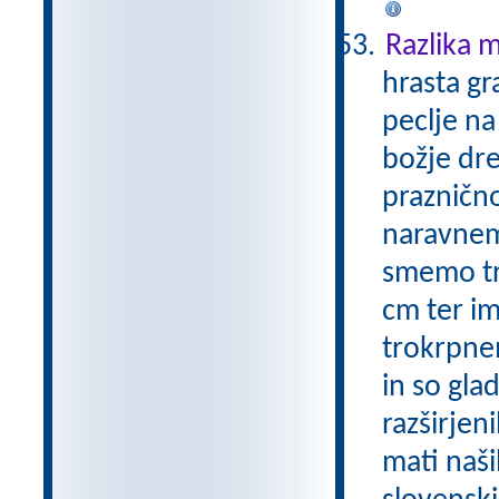
Razlika 
hrasta gr
peclje na
božje dre
praznično
naravnem 
smemo trg
cm ter i
trokrpnem
in so gla
razširjen
mati naš