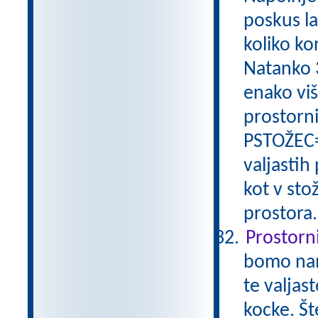
poskus la
koliko ko
Natanko 3
enako viš
prostorni
PSTOŽEC=
valjastih
kot v sto
prostora
Prostorni
bomo nam
te valjas
kocke. Št