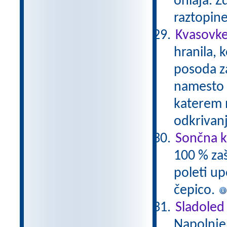
ohlaja. 
raztopin
Kvasovke
hranila, 
posoda za
namesto c
katerem 
odkrivan
Sončna k
100 % zaš
poleti up
čepico.
Sladoled 
Napolnje