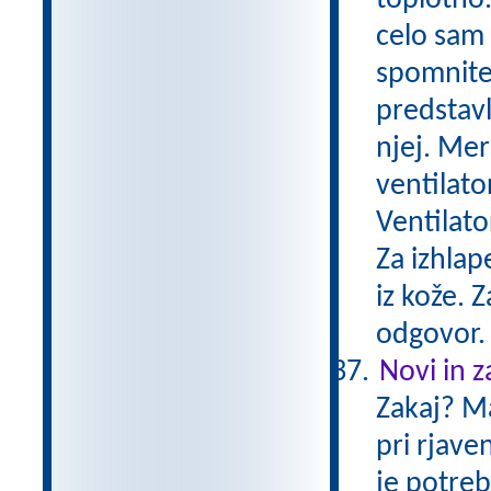
toplotno.
celo sam 
spomnite 
predstavl
njej. Mer
ventilato
Ventilato
Za izhlap
iz kože. 
odgovor
Novi in za
Zakaj? Mas
pri rjaven
je potreb