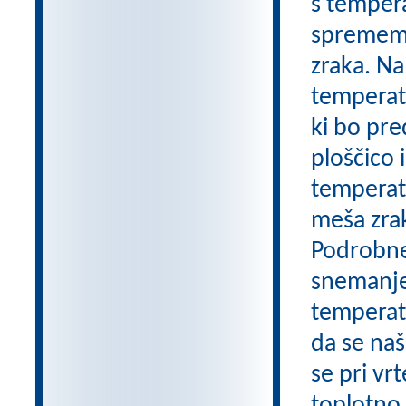
s tempera
sprememb.
zraka. Na
temperatu
ki bo pre
ploščico
temperatu
meša zrak
Podrobnej
snemanje
temperatu
da se naš
se pri vr