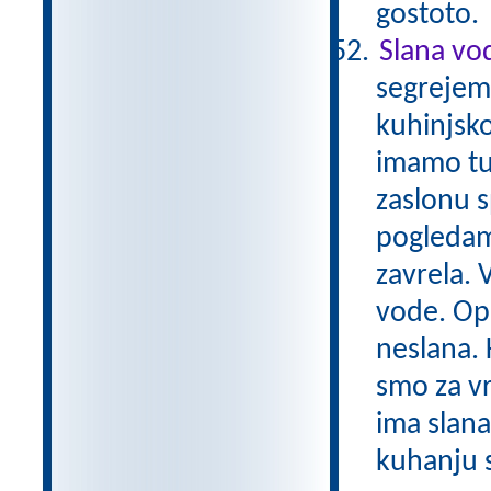
gostoto
Slana vod
segrejem
kuhinjsko
imamo tud
zaslonu 
pogledam
zavrela. 
vode. Opa
neslana. 
smo za vr
ima slana
kuhanju s