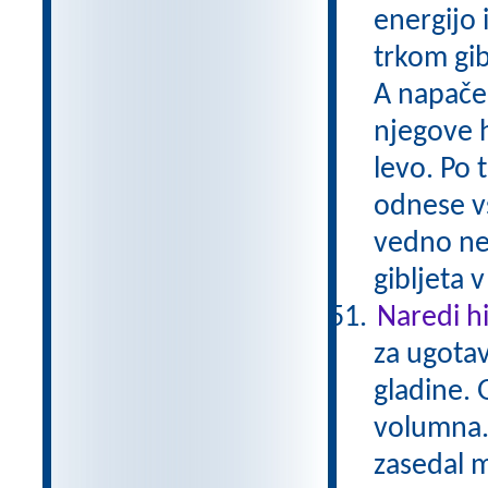
energijo 
trkom gib
A napačen
njegove h
levo. Po 
odnese vs
vedno nek
gibljeta 
Naredi h
za ugotav
gladine. 
volumna. 
zasedal 