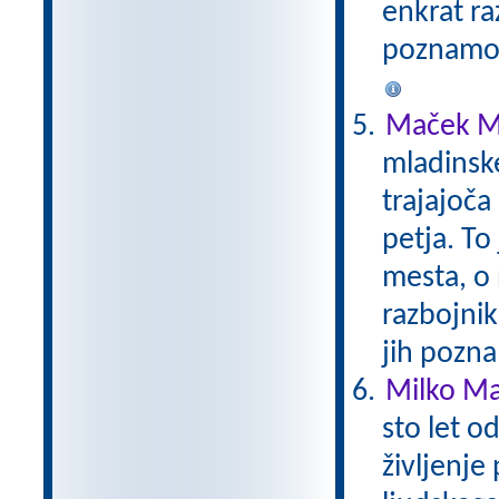
enkrat ra
poznamo.
Maček M
mladinsk
trajajoča
petja. To
mesta, o 
razbojni
jih pozna
Milko Mat
sto let o
življenje