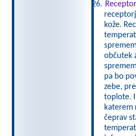
Receptor
receptor
kože. Rec
temperat
sprememb
občutek z
spremembo
pa bo pov
zebe, pr
toplote. 
katerem 
čeprav st
temperatu