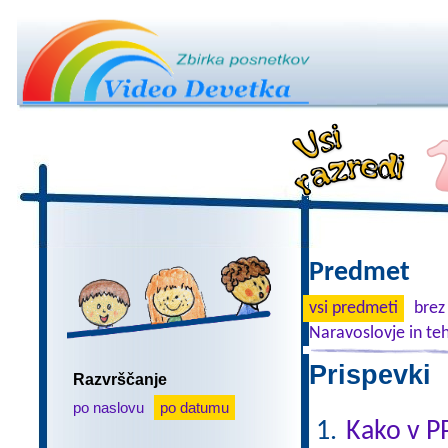
Predmet
vsi predmeti
brez
Naravoslovje in te
Prispevki 
Razvrščanje
po naslovu
po datumu
Kako v P