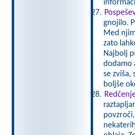
informaci
Pospešev
gnojilo. 
Med njimi
zato lahk
Najbolj p
dodamo a
se zviša,
boljše ok
Redčenje
raztaplja
povzroči,
nekaterih