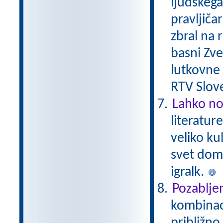
ljudskega 
pravljičar
zbral na 
basni Zver
lutkovne i
RTV Slove
Lahko no
literatur
veliko ku
svet domiš
igralk.
Pozablje
kombinaci