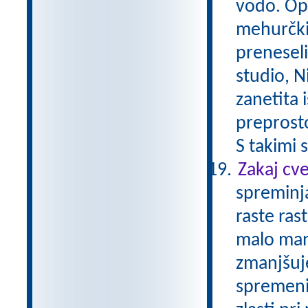
vodo. Opa
mehurčki 
preneseli
studio, N
zanetita 
preprosto
S takimi s
Zakaj cv
spreminja
raste ras
malo manj
zmanjšuje
spremeni