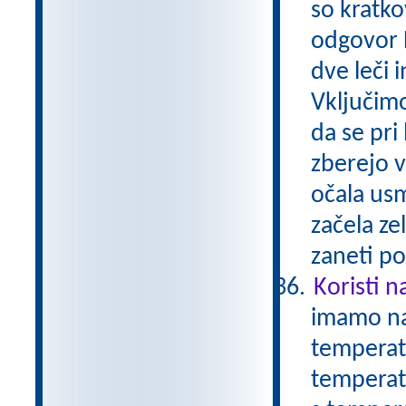
so kratko
odgovor 
dve leči 
Vključimo
da se pri 
zberejo v
očala usm
začela ze
zaneti po
Koristi n
imamo nam
temperatu
temperatu