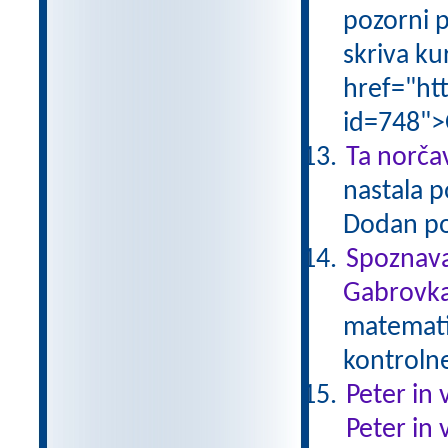
pozorni p
skriva ku
href="ht
id=748">
Ta norčav
nastala p
Dodan po
Spoznava
Gabrovka
matematik
kontroln
Peter in 
Peter in 