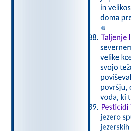
in veliko
doma prep
Taljenje 
severnem
velike ko
svojo tež
poviševal
površju, 
voda, ki 
Pesticidi
jezero sp
jezerskih