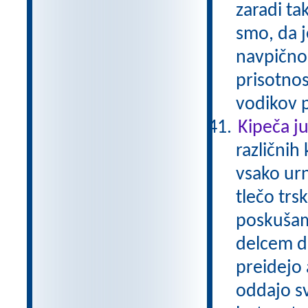
zaradi t
smo, da j
navpično 
prisotnos
vodikov p
Kipeča j
različnih 
vsako ur
tlečo tr
poskušam
delcem do
preidejo 
oddajo sv