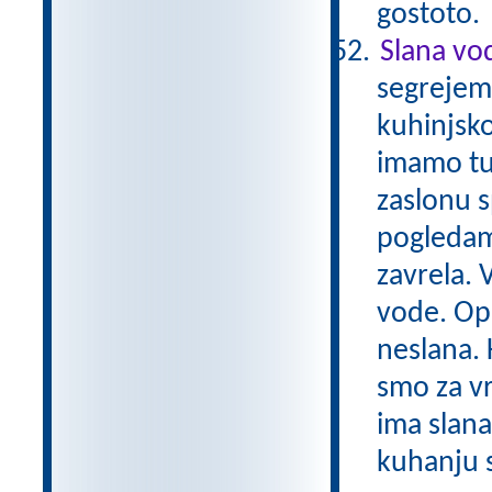
gostoto
Slana vod
segrejem
kuhinjsko
imamo tud
zaslonu 
pogledam
zavrela. 
vode. Opa
neslana. 
smo za vr
ima slana
kuhanju s