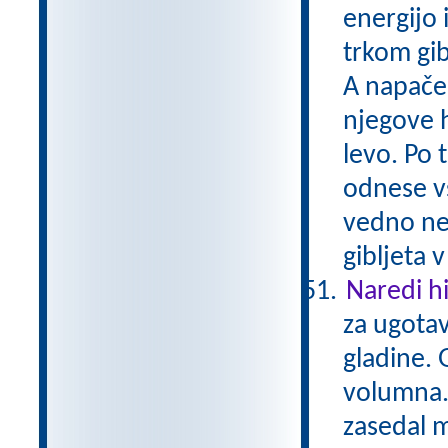
energijo 
trkom gib
A napačen
njegove h
levo. Po 
odnese vs
vedno nek
gibljeta 
Naredi h
za ugotav
gladine. 
volumna. 
zasedal 