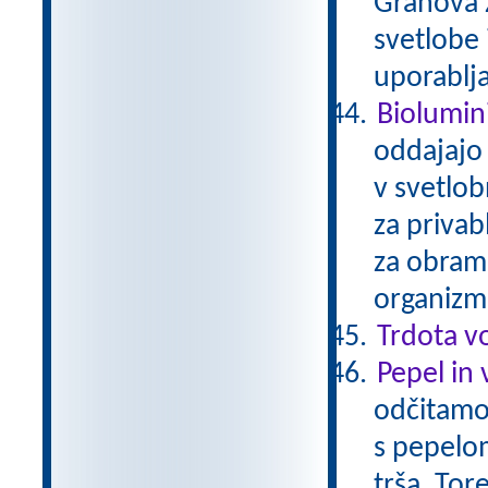
Grahova z
svetlobe 
uporablj
Biolumin
oddajajo 
v svetlo
za privab
za obramb
organizmi
Trdota v
Pepel in 
odčitamo
s pepelo
trša. Tor