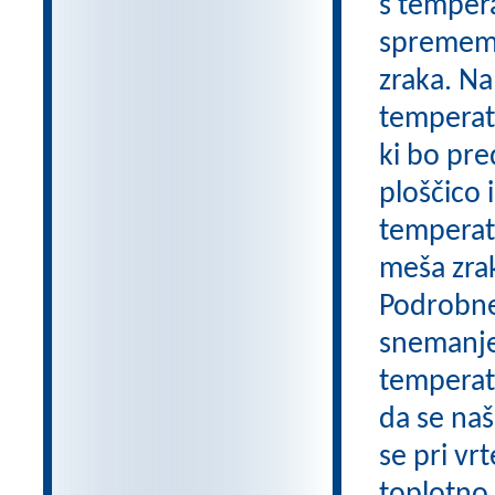
s tempera
sprememb.
zraka. Na
temperatu
ki bo pre
ploščico
temperatu
meša zrak
Podrobnej
snemanje
temperatu
da se naš
se pri vr