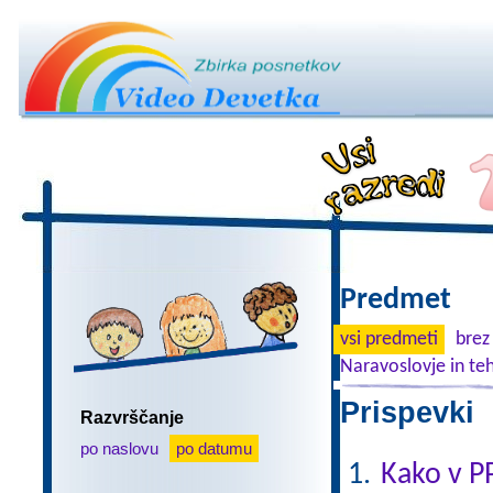
Predmet
vsi predmeti
brez
Naravoslovje in te
Prispevki 
Razvrščanje
po naslovu
po datumu
Kako v P