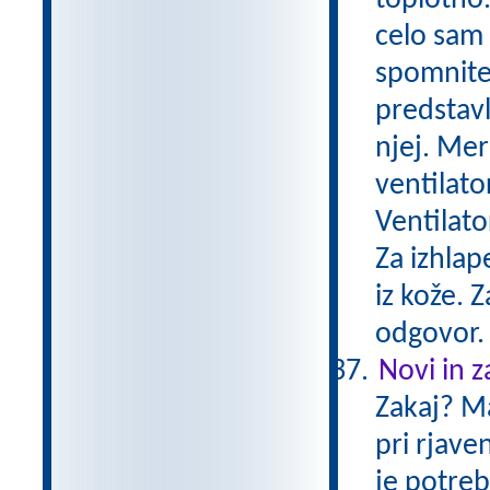
toplotno.
celo sam 
spomnite 
predstavl
njej. Mer
ventilato
Ventilato
Za izhlap
iz kože. 
odgovor
Novi in za
Zakaj? Mas
pri rjaven
je potreb