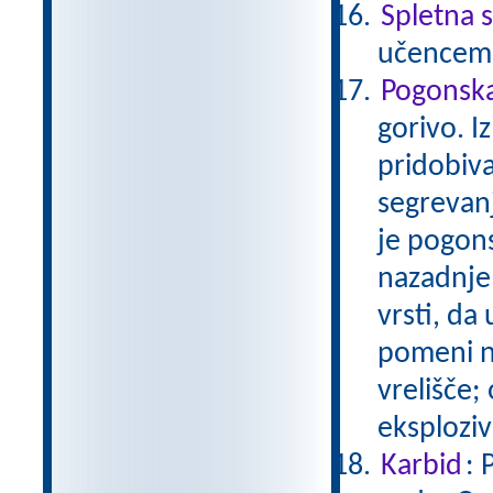
Spletna s
učencem 
Pogonska 
gorivo. I
pridobiv
segrevanj
je pogons
nazadnje 
vrsti, da
pomeni na
vrelišče; 
eksplozi
Karbid
: 