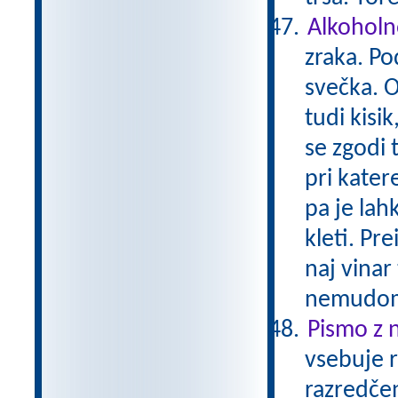
Alkoholn
zraka. Po
svečka. O
tudi kisi
se zgodi 
pri kater
pa je lahk
kleti. Pre
naj vinar
nemudom
Pismo z 
vsebuje r
razredčen