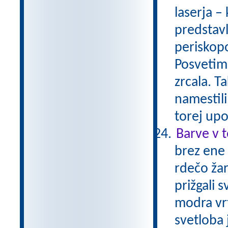
laserja – 
predstavl
periskopo
Posvetimo
zrcala. T
namestili
torej upo
Barve v 
brez ene
rdečo žar
prižgali 
modra vrt
svetloba j