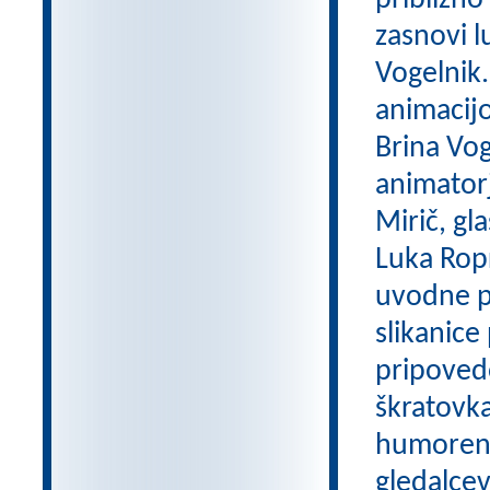
približno
zasnovi lu
Vogelnik. 
animacijo
Brina Vog
animatorj
Mirič, gl
Luka Ropr
uvodne pe
slikanice
pripovedo
škratovka 
humoren 
gledalcev