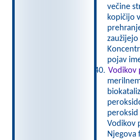
večine st
kopičijo 
prehranj
zaužijejo 
Koncentra
pojav im
Vodikov 
merilnem 
biokatali
peroksid
peroksid 
Vodikov p
Njegova f