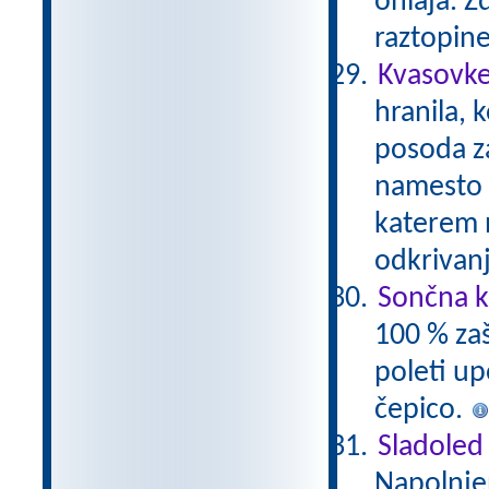
ohlaja. 
raztopin
Kvasovke
hranila, 
posoda za
namesto c
katerem 
odkrivan
Sončna k
100 % zaš
poleti up
čepico.
Sladoled 
Napolnje