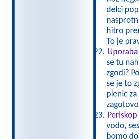
delci pop
nasprotno
hitro pre
To je pra
Uporaba s
se tu nah
zgodi? Po
se je to 
plenic za
zagotovo 
Periskop 
vodo, ses
bomo dolo