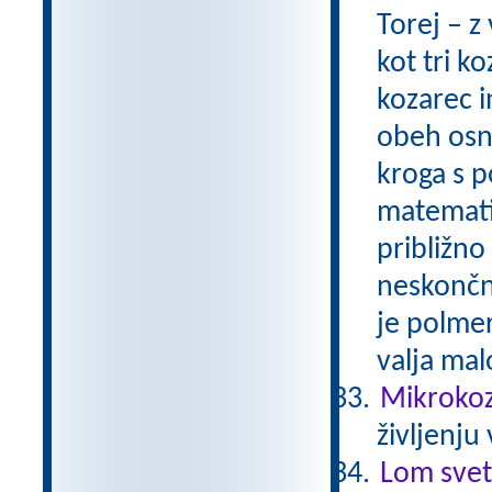
Torej – z
kot tri k
kozarec 
obeh osno
kroga s p
matematik
približno 
neskončno
je polmer
valja mal
Mikrokozm
življenju
Lom svet