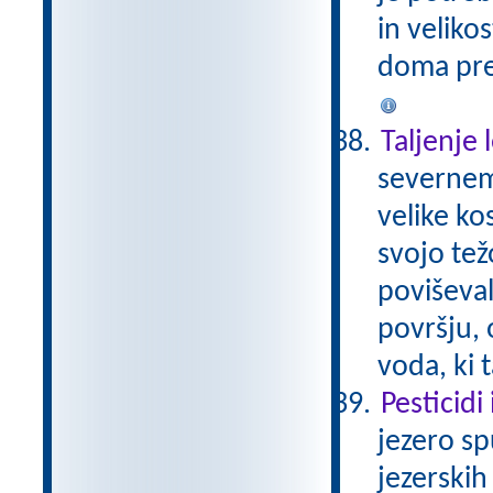
in veliko
doma prep
Taljenje 
severnem
velike ko
svojo tež
poviševal
površju, 
voda, ki 
Pesticidi
jezero sp
jezerskih