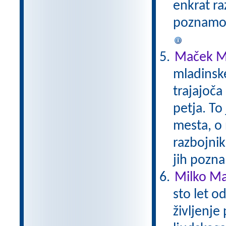
enkrat ra
poznamo.
Maček M
mladinsk
trajajoča
petja. To
mesta, o 
razbojni
jih pozna
Milko Mat
sto let o
življenje