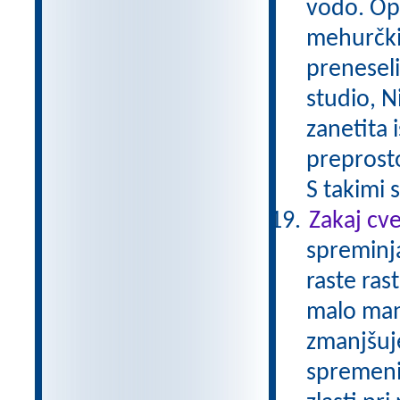
vodo. Opa
mehurčki 
preneseli
studio, N
zanetita 
preprosto
S takimi s
Zakaj cv
spreminja
raste ras
malo manj
zmanjšuje
spremeni