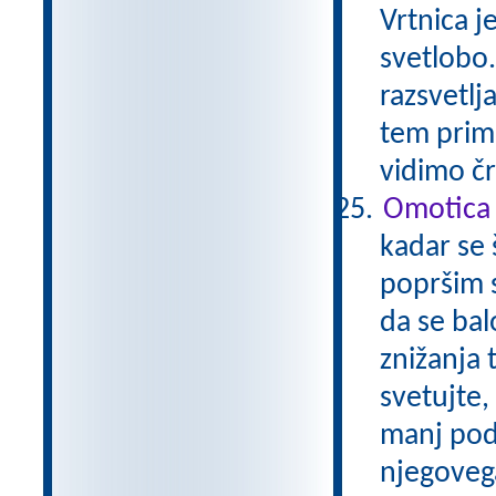
Vrtnica j
svetlobo
razsvetlj
tem prime
vidimo č
Omotica i
kadar se 
popršim s
da se ba
znižanja 
svetujte,
manj pod
njegovega