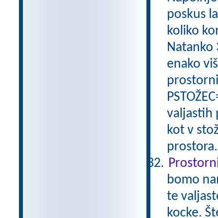
poskus la
koliko ko
Natanko 3
enako viš
prostorni
PSTOŽEC=
valjastih
kot v sto
prostora
Prostorni
bomo nam
te valjas
kocke. Št