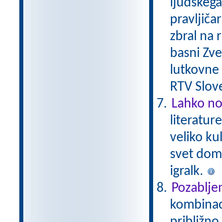
ljudskega 
pravljičar
zbral na 
basni Zver
lutkovne i
RTV Slove
Lahko no
literatur
veliko ku
svet domiš
igralk.
Pozablje
kombinaci