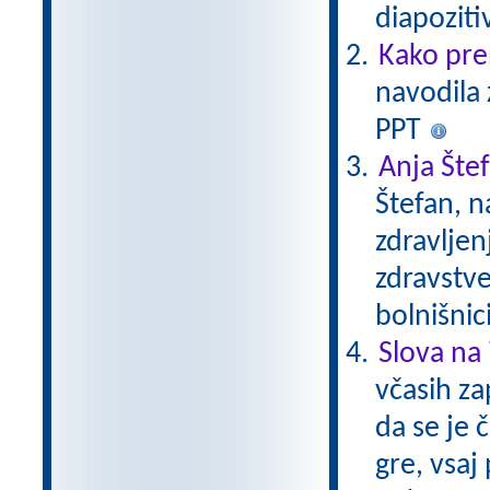
diapoziti
Kako pre
navodila 
PPT
Anja Šte
Štefan, n
zdravljen
zdravstve
bolnišnic
Slova na 
včasih za
da se je 
gre, vsaj 