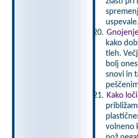
zlasti pri
spremenj
uspevale
Gnojenje
kako dobr
tleh. Več
bolj ones
snovi in 
peščenim
Kako loč
približam
plastičn
volneno 
nož negat