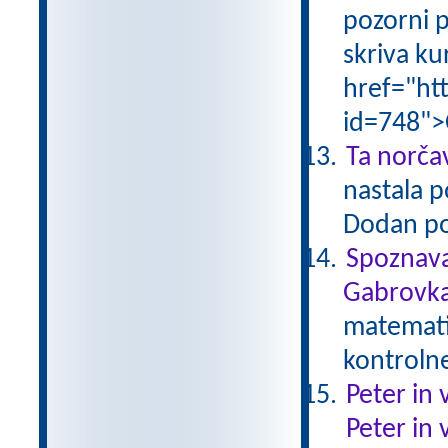
pozorni p
skriva ku
href="ht
id=748">
Ta norčav
nastala p
Dodan po
Spoznava
Gabrovka
matematik
kontroln
Peter in 
Peter in 