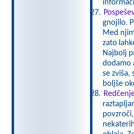
informaci
Pospešev
gnojilo. 
Med njimi
zato lahk
Najbolj p
dodamo a
se zviša,
boljše ok
Redčenje
raztaplja
povzroči,
nekaterih