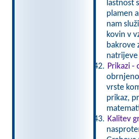
lastnost 
plamen al
nam služ
kovin v v
bakrove z
natrijev
Prikazi -
obrnjeno 
vrste kom
prikaz, p
matemati
Kalitev 
nasproten