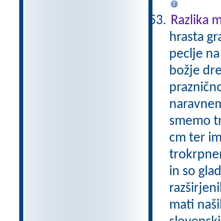
Razlika 
hrasta gr
peclje na
božje dre
praznično
naravnem 
smemo trg
cm ter i
trokrpnem
in so gla
razširjen
mati naš