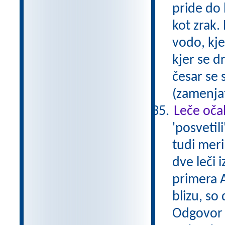
pride do 
kot zrak.
vodo, kje
kjer se d
česar se 
(zamenjat
Leče očal
'posvetil
tudi meri
dve leči 
primera A
blizu, so
Odgovor A