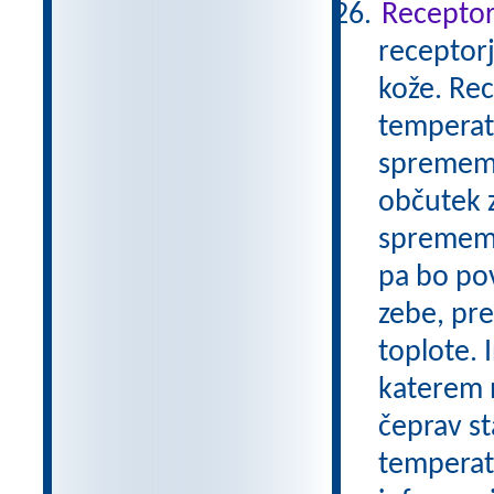
Receptor
receptor
kože. Rec
temperat
sprememb
občutek z
spremembo
pa bo pov
zebe, pr
toplote. 
katerem 
čeprav st
temperatu