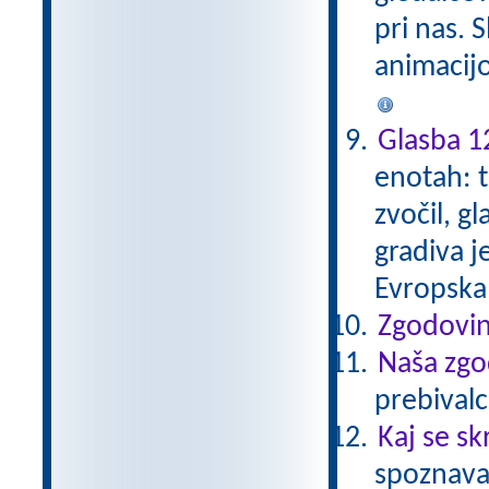
pri nas. S
animacijo 
Glasba 1
enotah: t
zvočil, g
gradiva j
Evropska
Zgodovin
Naša zgo
prebivalc
Kaj se sk
spoznava