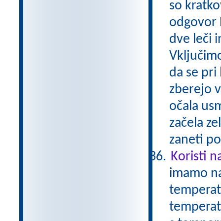
so kratko
odgovor 
dve leči 
Vključimo
da se pri 
zberejo v
očala usm
začela ze
zaneti po
Koristi n
imamo nam
temperatu
temperatu