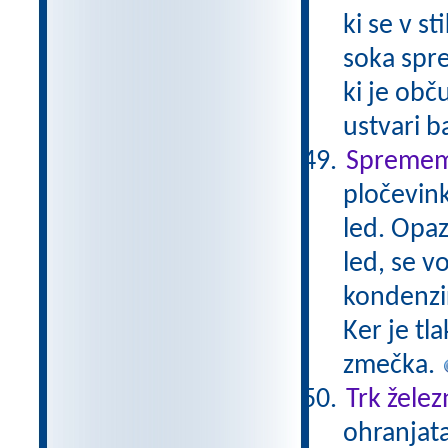
ki se v s
soka spre
ki je obč
ustvari b
Sprememb
pločevin
led. Opa
led, se v
kondenzir
Ker je tl
zmečka.
Trk želez
ohranjata