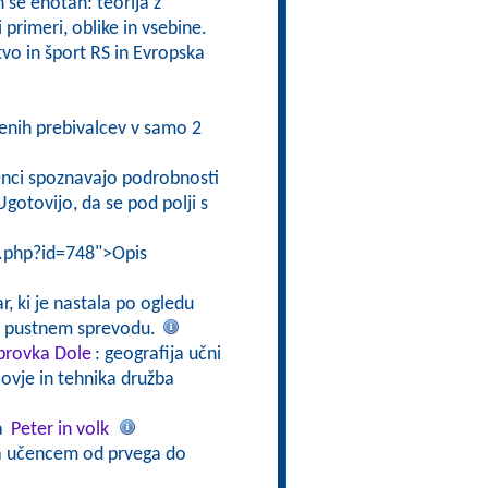
 se enotah: teorija z
 primeri, oblike in vsebine.
vo in šport RS in Evropska
jenih prebivalcev v samo 2
enci spoznavajo podrobnosti
gotovijo, da se pod polji s
i.php?id=748">Opis
r, ki je nastala po ogledu
 o pustnem sprevodu.
abrovka Dole
: geografija učni
ovje in tehnika družba
a
Peter in volk
na učencem od prvega do