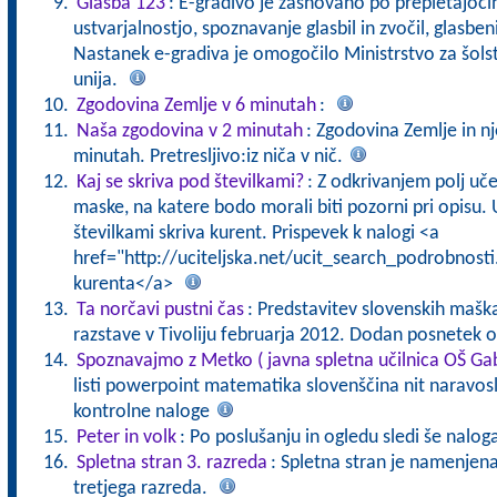
Glasba 123
: E-gradivo je zasnovano po prepletajočih
ustvarjalnostjo, spoznavanje glasbil in zvočil, glasbeni
Nastanek e-gradiva je omogočilo Ministrstvo za šolst
unija.
Zgodovina Zemlje v 6 minutah
:
Naša zgodovina v 2 minutah
: Zgodovina Zemlje in n
minutah. Pretresljivo:iz niča v nič.
Kaj se skriva pod številkami?
: Z odkrivanjem polj uč
maske, na katere bodo morali biti pozorni pri opisu. U
številkami skriva kurent. Prispevek k nalogi <a
href="http://uciteljska.net/ucit_search_podrobnost
kurenta</a>
Ta norčavi pustni čas
: Predstavitev slovenskih maška
razstave v Tivoliju februarja 2012. Dodan posnetek
Spoznavajmo z Metko ( javna spletna učilnica OŠ G
listi powerpoint matematika slovenščina nit naravosl
kontrolne naloge
Peter in volk
: Po poslušanju in ogledu sledi še nalog
Spletna stran 3. razreda
: Spletna stran je namenje
tretjega razreda.