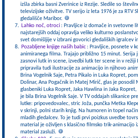
izšla zbirka basni Zverinice iz Rezije. Sledile so številn
televizijske oživitve. TV serijo iz leta 1976 je za RTV
gledališče Maribor.
Lahko noč, otroci
: Pravljice iz domače in svetovne l
najstarejših oddaj opravlja veliko kulturno poslanstv
svet domišljije v izbrani govorici gledaliških igralcev i
Pozabljene knjige naših babic
: Pravljice, posnete v k
animiranega filma. Trajajo približno 15 minut. Serija j
zasnovi lutk in scene, izvedbi lutk ter scene in v režij
pripravila tudi ilustracije za animacijo in njihovo anim
Brina Vogelnik Saje, Petra Pikalo in Luka Ropret, pom
Dolinar, Ana Pogačnik in Matej Mirič, glas je posodil 
glasbeniki Luka Ropret, Jaka Hawlina in Jaka Ropret,
je bila Brina Vogelnik Saje. V TV oddajah slikanice p
lutke: pripovedovalec, stric Joža, punčka Metka Klepet
v skrinji, polni starih knjig. Na humoren in topel nač
mladih gledalcev. To je tudi prvi poizkus uvedbe tovrst
material je oživljen s klasično filmsko trik-animacijo iz
material zasluži.