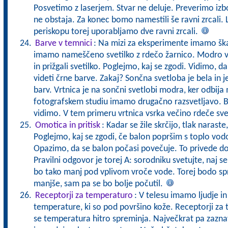
Posvetimo z laserjem. Stvar ne deluje. Preverimo izb
ne obstaja. Za konec bomo namestili še ravni zrcali. L
periskopu torej uporabljamo dve ravni zrcali.
Barve v temnici
: Na mizi za eksperimente imamo ška
imamo nameščeno svetilko z rdečo žarnico. Modro vr
in prižgali svetilko. Poglejmo, kaj se zgodi. Vidimo, d
videti črne barve. Zakaj? Sončna svetloba je bela in je
barv. Vrtnica je na sončni svetlobi modra, ker odbij
fotografskem studiu imamo drugačno razsvetljavo. Bar
vidimo. V tem primeru vrtnica vsrka večino rdeče sve
Omotica in pritisk
: Kadar se žile skrčijo, tlak naraste,
Poglejmo, kaj se zgodi, če balon popršim s toplo vodo
Opazimo, da se balon počasi povečuje. To privede do
Pravilni odgovor je torej A: sorodniku svetujte, naj se
bo tako manj pod vplivom vroče vode. Torej bodo s
manjše, sam pa se bo bolje počutil.
Receptorji za temperaturo
: V telesu imamo ljudje in
temperature, ki so pod površino kože. Receptorji za 
se temperatura hitro spreminja. Največkrat pa zaz