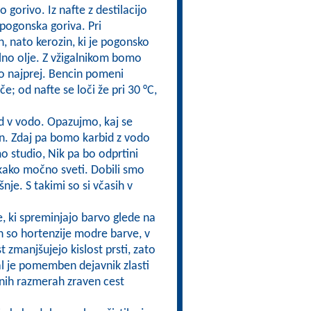
o gorivo. Iz nafte z destilacijo
pogonska goriva. Pri
, nato kerozin, ki je pogonsko
rilno olje. Z vžigalnikom bomo
lo najprej. Bencin pomeni
če; od nafte se loči že pri 30 °C,
id v vodo. Opazujmo, kaj se
in. Zdaj pa bomo karbid z vodo
o studio, Nik pa bo odprtini
, kako močno sveti. Dobili smo
nje. S takimi so si včasih v
e, ki spreminjajo barvo glede na
tleh so hortenzije modre barve, v
t zmanjšujejo kislost prsti, zato
al je pomemben dejavnik zlasti
jenih razmerah zraven cest