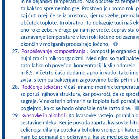
in ne dejansko temperaturo. Naš občutek za tempera
za kakšno spremembo gre. Prostovoljcu bomo roki pot
kaj čuti.orej: če se iz prostora, kjer nas zebe, prem
občutek toplote. In obratno. To dokazuje tudi naš ek
eno roko zebe, v drugo pa nam je vroče, čeprav sta ob
zaznavanje temperature v levi roki ločeno od zaznavan
okončin v možganih procesirajo ločeno.
Pospeševanje kompostiranja
: Kompost je organsko g
nujni zrak in mikroorganizmi. Med njimi so tudi bakteri
zato lahko ob povečani koncentraciji kislin odmrejo.
in 8,5. V četrto čašo dodamo apno in vodo, tako i
zviša, s tem pa bakterijam zagotovimo boljši pH in s 
Redčenje tekočin
: V čaši imamo merilnik temperature
se poruši njihova struktura, kar povzroči, da se spros
segreje. V nekaterih primerih se toplota tudi porablja
poglejmo, kako se bodo obnašale naše raztopine.
Kvasovke in alkohol
: Ko kvasovke rastejo, porabljajo 
sestavine mleka. Ker je posoda zaprta, kvasovke hitr
celičnega dihanja poteka alkoholno vrenje, pri kater
nam bo pomagal pri odkrivanju, kaj se med peko do