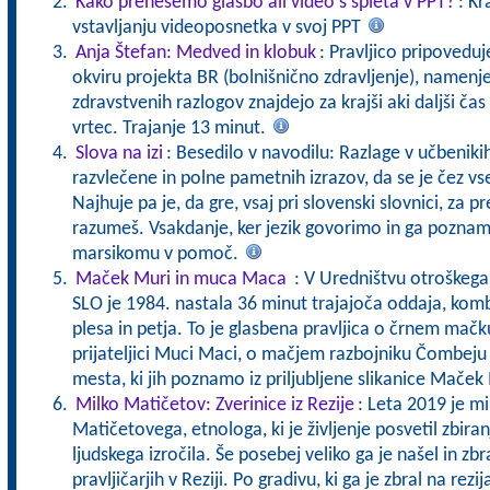
Kako prenesemo glasbo ali video s spleta v PPT?
: Kr
vstavljanju videoposnetka v svoj PPT
Anja Štefan: Medved in klobuk
: Pravljico pripoveduj
okviru projekta BR (bolnišnično zdravljenje), namenj
zdravstvenih razlogov znajdejo za krajši aki daljši čas
vrtec. Trajanje 13 minut.
Slova na izi
: Besedilo v navodilu: Razlage v učbeniki
razvlečene in polne pametnih izrazov, da se je čez vs
Najhuje pa je, da gre, vsaj pri slovenski slovnici, za pr
razumeš. Vsakdanje, ker jezik govorimo in ga pozna
marsikomu v pomoč.
Maček Muri in muca Maca
: V Uredništvu otroškeg
SLO je 1984. nastala 36 minut trajajoča oddaja, komb
plesa in petja. To je glasbena pravljica o črnem mač
prijateljici Muci Maci, o mačjem razbojniku Čombeju
mesta, ki jih poznamo iz priljubljene slikanice Maček
Milko Matičetov: Zverinice iz Rezije
: Leta 2019 je mi
Matičetovega, etnologa, ki je življenje posvetil zbira
ljudskega izročila. Še posebej veliko ga je našel in zbra
pravljičarjih v Reziji. Po gradivu, ki ga je zbral na re