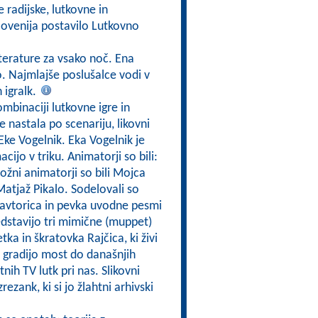
e radijske, lutkovne in
 Slovenija postavilo Lutkovno
iterature za vsako noč. Ena
o. Najmlajše poslušalce vodi v
n igralk.
ombinaciji lutkovne igre in
e nastala po scenariju, likovni
i Eke Vogelnik. Eka Vogelnik je
acijo v triku. Animatorji so bili:
ožni animatorji so bili Mojca
Matjaž Pikalo. Sodelovali so
 avtorica in pevka uvodne pesmi
redstavijo tri mimične (muppet)
ka in škratovka Rajčica, ki živi
in gradijo most do današnjih
nih TV lutk pri nas. Slikovni
rezank, ki si jo žlahtni arhivski