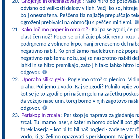
Gnojenje in onesnaževanje
: Kako hitro bo potovala i
odvisno od velikosti delcev v tleh. Večji ko so, hitrej
bolj onesnažena. Peščena tla najlažje prepuščajo teko
ogroženi prebivalci na območju s peščenimi tlemi.
Kako ločimo poper in omako?
: Kaj pa se zgodi, če 
plastičen nož? Poper se približuje plastičnemu nožu. 
podrgnemo z volneno krpo, nanj prenesemo del nabo
negativno nabit. Ko približamo naelektren nož popru, 
negativno nabitemu nožu, saj se nasprotno nabiti delc
lahki in se hitro premikajo, zato jih tako lahko hitro 
odgovor.
Uporaba silika gela
: Poglejmo otroško plenico. Vidim
prahu. Polijemo z vodo. Kaj se zgodi? Polnilo vpije 
kot se je to zgodilo pri našem gelu na začetku posku
da vežejo nase urin, torej bomo v njih zagotovo našli ge
odgovor.
Periskop in zrcala
: Periskop je naprava za gledanje n
zrcal. Tu imamo laser, s katerim bomo določili pot gib
žarek laserja – kot bi to bil naš pogled - zadene v tar
vodo, ki ga želimo opazovati s periskopom. Najprej b