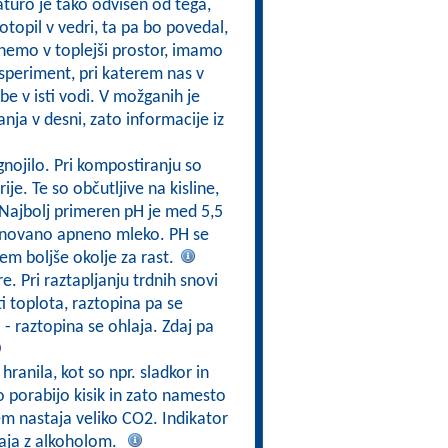
turo je tako odvisen od tega,
opil v vedri, ta pa bo povedal,
aknemo v toplejši prostor, imamo
speriment, pri katerem nas v
e v isti vodi. V možganih je
ja v desni, zato informacije iz
nojilo. Pri kompostiranju so
je. Te so občutljive na kisline,
 Najbolj primeren pH je med 5,5
menovano apneno mleko. PH se
tem boljše okolje za rast.
. Pri raztapljanju trdnih snovi
ti toplota, raztopina pa se
 - raztopina se ohlaja. Zdaj pa
hranila, kot so npr. sladkor in
o porabijo kisik in zato namesto
em nastaja veliko CO2. Indikator
gaja z alkoholom.