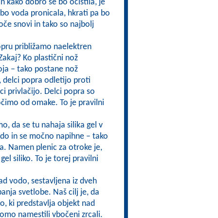
n kako dobro se bo očistila, je
e bo voda pronicala, hkrati pa bo
če snovi in tako so najbolj
popru približamo naelektren
Zakaj? Ko plastični nož
ja – tako postane nož
delci popra odletijo proti
i privlačijo. Delci popra so
ločimo od omake. To je pravilni
o, da se tu nahaja silika gel v
vodo in se močno napihne – tako
sa. Namen plenic za otroke je,
l siliko. To je torej pravilni
ad vodo, sestavljena iz dveh
anja svetlobe. Naš cilj je, da
čo, ki predstavlja objekt nad
omo namestili vbočeni zrcali.