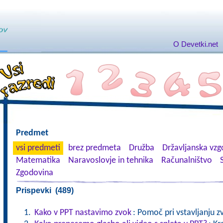
O Devetki.net
Predmet
vsi predmeti
brez predmeta
Družba
Državljanska vzgo
Matematika
Naravoslovje in tehnika
Računalništvo
Zgodovina
Prispevki (489)
Kako v PPT nastavimo zvok
: Pomoč pri vstavljanju z