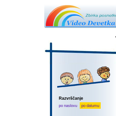
Razvrščanje
po naslovu
po datumu