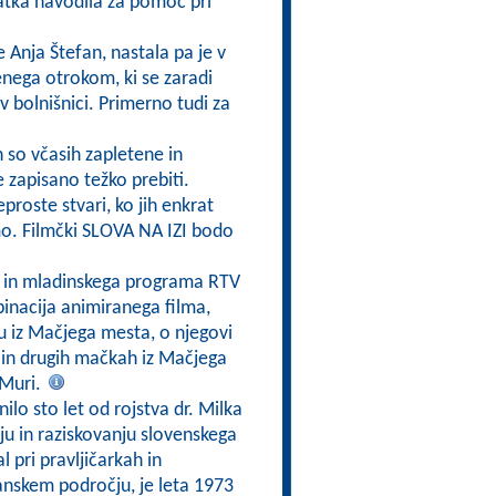
atka navodila za pomoč pri
e Anja Štefan, nastala pa je v
enega otrokom, ki se zaradi
 v bolnišnici. Primerno tudi za
h so včasih zapletene in
e zapisano težko prebiti.
eproste stvari, ko jih enkrat
mo. Filmčki SLOVA NA IZI bodo
a in mladinskega programa RTV
inacija animiranega filma,
ku iz Mačjega mesta, o njegovi
 in drugih mačkah iz Mačjega
 Muri.
nilo sto let od rojstva dr. Milka
nju in raziskovanju slovenskega
l pri pravljičarkah in
zijanskem področju, je leta 1973