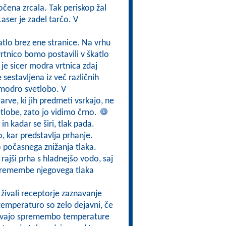
očena zrcala. Tak periskop žal
aser je zadel tarčo. V
tlo brez ene stranice. Na vrhu
tnico bomo postavili v škatlo
a je sicer modra vrtnica zdaj
 sestavljena iz več različnih
a modro svetlobo. V
ve, ki jih predmeti vsrkajo, ne
tlobe, zato jo vidimo črno.
 in kadar se širi, tlak pada.
, kar predstavlja prhanje.
 počasnega znižanja tlaka.
 rajši prha s hladnejšo vodo, saj
premembe njegovega tlaka
 živali receptorje zaznavanje
temperaturo so zelo dejavni, če
navajo spremembo temperature