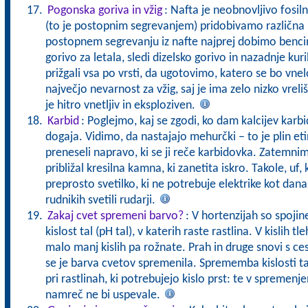
Pogonska goriva in vžig
: Nafta je neobnovljivo fosiln
(to je postopnim segrevanjem) pridobivamo različna 
postopnem segrevanju iz nafte najprej dobimo bencin
gorivo za letala, sledi dizelsko gorivo in nazadnje ku
prižgali vsa po vrsti, da ugotovimo, katero se bo vne
največjo nevarnost za vžig, saj je ima zelo nizko vreliš
je hitro vnetljiv in eksploziven.
Karbid
: Poglejmo, kaj se zgodi, ko dam kalcijev karb
dogaja. Vidimo, da nastajajo mehurčki – to je plin et
preneseli napravo, ki se ji reče karbidovka. Zatemnim
približal kresilna kamna, ki zanetita iskro. Takole, uf
preprosto svetilko, ki ne potrebuje elektrike kot današ
rudnikih svetili rudarji.
Zakaj cvet spremeni barvo?
: V hortenzijah so spojin
kislost tal (pH tal), v katerih raste rastlina. V kislih 
malo manj kislih pa rožnate. Prah in druge snovi s ces
se je barva cvetov spremenila. Sprememba kislosti t
pri rastlinah, ki potrebujejo kislo prst: te v spremen
namreč ne bi uspevale.